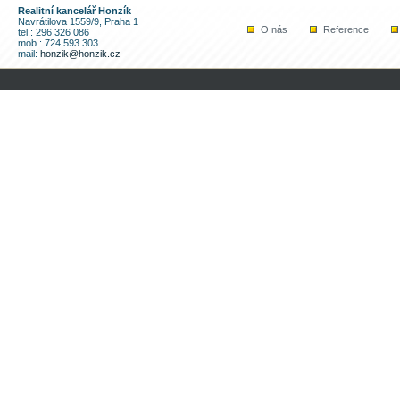
Realitní kancelář Honzík
Navrátilova 1559/9, Praha 1
O nás
Reference
tel.: 296 326 086
mob.: 724 593 303
mail:
honzik@honzik.cz