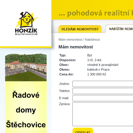
Mám nemovitost
/ Nabídnout
Mám nemovitost
Typ:
Byt
Dispozice:
1+0, 1+kk
Obec:
vhodné k pronajímání
Okres:
kdekoli v Praze
Cena do:
1 300 000 Kč
Jméno:
Telefon:
E-mail:
Zpráva: