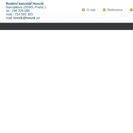
Realitní kancelář Honzík
Navrátilova 1559/9, Praha 1
O nás
Reference
tel.: 296 326 086
mob.: 724 593 303
mail:
honzik@honzik.cz