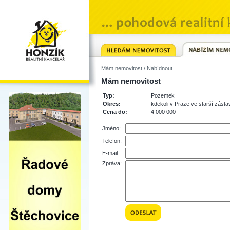
Mám nemovitost
/ Nabídnout
Mám nemovitost
Typ:
Pozemek
Okres:
kdekoli v Praze ve starší zást
Cena do:
4 000 000
Jméno:
Telefon:
E-mail:
Zpráva: