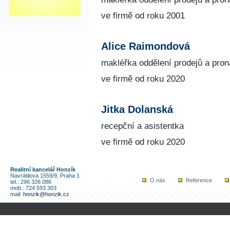
ve firmě od roku 2001
Alice Raimondová
makléřka oddělení prodejů a pro
ve firmě od roku 2020
Jitka Dolanská
recepční a asistentka
ve firmě od roku 2020
Realitní kancelář Honzík
Navrátilova 1559/9, Praha 1
O nás
Reference
tel.: 296 326 086
mob.: 724 593 303
mail:
honzik@honzik.cz