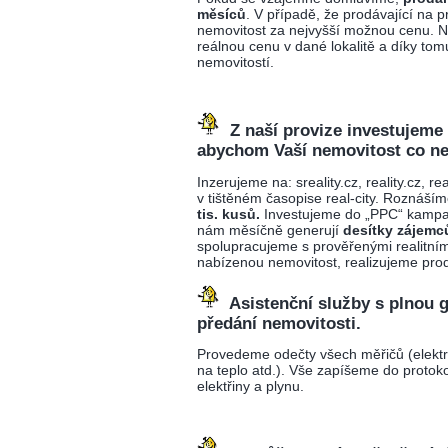
měsíců
. V případě, že prodávající na
nemovitost za nejvyšší možnou cenu. 
reálnou cenu v dané lokalitě a díky 
nemovitostí.
Z naší provize investujeme 
abychom Vaší nemovitost co nej
Inzerujeme na: sreality.cz, reality.cz, rea
v tištěném časopise real-city. Roznáší
tis. kusů.
Investujeme do „PPC“ kampan
nám měsíčně generují
desítky zájemc
spolupracujeme s prověřenými realitní
nabízenou nemovitost, realizujeme prod
Asistenční služby s plnou 
předání nemovitosti.
Provedeme odečty všech měřičů (elekt
na teplo atd.). Vše zapíšeme do proto
elektřiny a plynu.