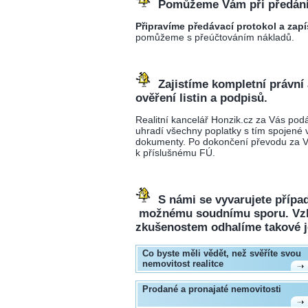
Pomůžeme Vám při předání 
Připravíme předávací protokol a zap
pomůžeme s přeúčtováním nákladů.
Zajistíme kompletní právní 
ověření listin a podpisů.
Realitní kancelář Honzik.cz za Vás pod
uhradí všechny poplatky s tím spojené v
dokumenty. Po dokončení převodu za V
k příslušnému FÚ.
S námi se vyvarujete příp
možnému soudnímu sporu. Vzhl
zkušenostem odhalíme takové je
Co byste měli vědět, než svěříte svou
nemovitost realitce
Prodané a pronajaté nemovitosti