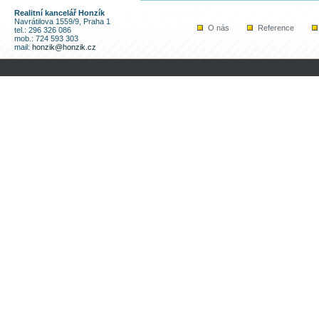
Realitní kancelář Honzík
Navrátilova 1559/9, Praha 1
O nás
Reference
tel.: 296 326 086
mob.: 724 593 303
mail:
honzik@honzik.cz