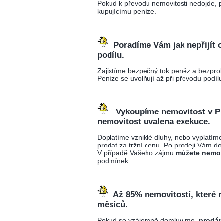
Pokud k převodu nemovitosti nedojde, 
kupujícímu peníze.
Poradíme Vám jak nepřijít 
podílu.
Zajistíme bezpečný tok peněz a bezpro
Peníze se uvolňují až při převodu podílu
Vykoupíme nemovitost v Pra
nemovitost uvalena exekuce.
Doplatíme vzniklé dluhy, nebo vyplat
prodat za tržní cenu. Po prodeji Vám 
V případě Vašeho zájmu
můžete nemov
podmínek.
Až 85% nemovitostí, které 
měsíců.
Pokud se vzájemně domluvíme,
prodá