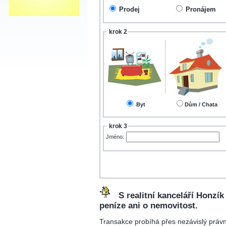
Prodej
Pronájem
krok 2
Byt
Dům / Chata
krok 3
Jméno:
S realitní kanceláří Honzí
peníze ani o nemovitost.
Transakce probíhá přes nezávislý právn