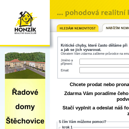
Kritické chyby, které často dělám
a jak se jich vyvarovat.
Obratem Vám zdarma zašleme průvodce na emai
Jméno a
příjmení:
Email:
Chcete prodat nebo prona
Zdarma Vám poradíme čeho s
podv
Stačí vyplnit a odeslat náš
S čím Vám můžeme pomoci?
krok 1