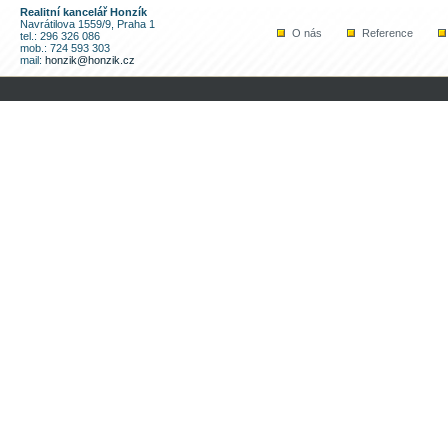
Realitní kancelář Honzík
Navrátilova 1559/9, Praha 1
O nás
Reference
tel.: 296 326 086
mob.: 724 593 303
mail:
honzik@honzik.cz