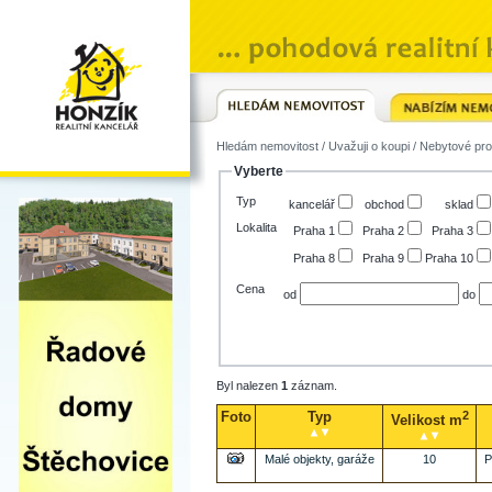
Hledám nemovitost
/
Uvažuji o koupi
/ Nebytové pro
Vyberte
Typ
kancelář
obchod
sklad
Lokalita
Praha 1
Praha 2
Praha 3
Praha 8
Praha 9
Praha 10
Cena
od
do
Byl nalezen
1
záznam.
Foto
Typ
2
Velikost m
Malé objekty, garáže
10
P