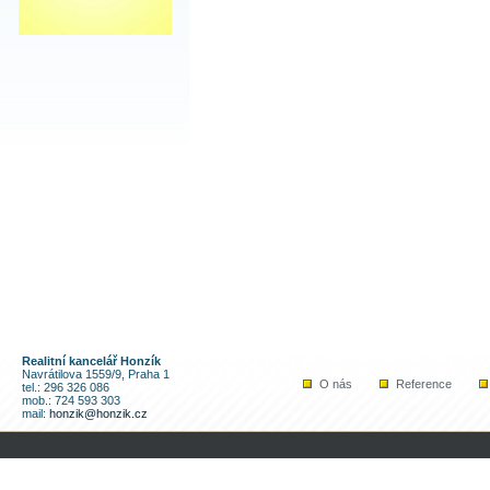
Realitní kancelář Honzík
Navrátilova 1559/9, Praha 1
O nás
Reference
tel.: 296 326 086
mob.: 724 593 303
mail:
honzik@honzik.cz