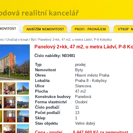
ost
/
Uvažuji o koupi
/
Byt
/ Panelový 2+kk, 47 m2, u metra Ládví, P-8 Kobylisy
Panelový 2+kk, 47 m2, u metra Ládví, P-8 K
Číslo nabídky: N03481
Typ
prodej
Nemovitost
Byty
Okres
Hlavní město Praha
Lokalita
Praha 8 - Kobylisy
Ulice
Slancova
Plocha
47 m2
Konstrukce budovy
Panelová
Forma vlastnictví
Osobní
Číslo podlaží
11
Počet podlaží
13
Sklep
1
Stav objektu
Velmi dobrý
Cena - prodej
6 447 660 Kč za nemovitost