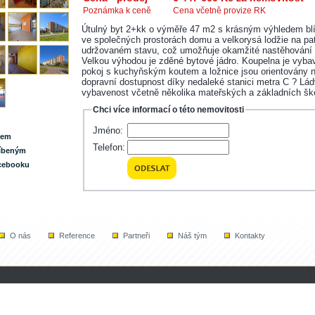
Poznámka k ceně
Cena včetně provize RK
Útulný byt 2+kk o výměře 47 m2 s krásným výhledem blíz
ve společných prostorách domu a velkorysá lodžie na pat
udržovaném stavu, což umožňuje okamžité nastěhování n
Velkou výhodou je zděné bytové jádro. Koupelna je vyba
pokoj s kuchyňským koutem a ložnice jsou orientovány na
dopravní dostupnost díky nedaleké stanici metra C ? Lád
vybavenost včetně několika mateřských a základních ško
Chci více informací o této nemovitosti
Jméno:
lem
Telefon:
líbeným
acebooku
O nás
Reference
Partneři
Náš tým
Kontakty