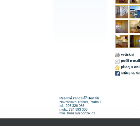
vytiskni
pošli e-mai
přidej k ob
sdílej na f
Realitní kancelář Honzík
Navrátilova 1559/9, Praha 1
tel.: 296 326 086
mob.: 724 593 303
mail:
honzik@honzik.cz