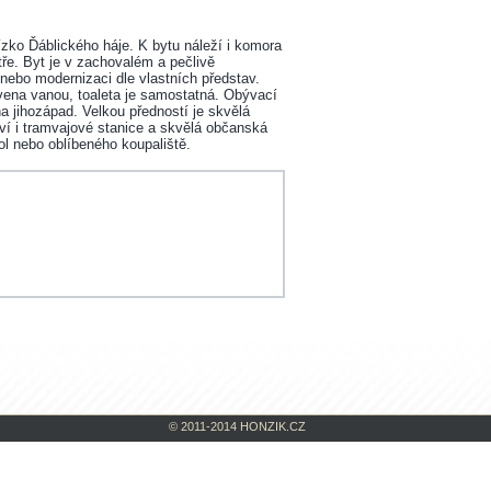
ko Ďáblického háje. K bytu náleží i komora
ře. Byt je v zachovalém a pečlivě
ebo modernizaci dle vlastních představ.
vena vanou, toaleta je samostatná. Obývací
 jihozápad. Velkou předností je skvělá
ví i tramvajové stanice a skvělá občanská
l nebo oblíbeného koupaliště.
© 2011-2014 HONZIK.CZ