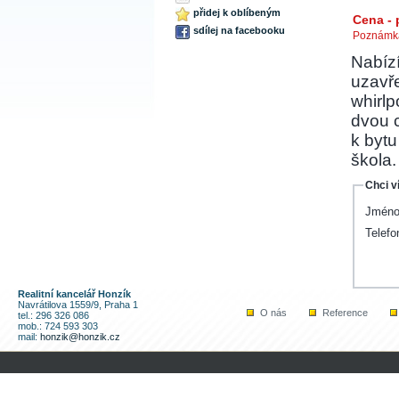
přidej k oblíbeným
Cena -
sdílej na facebooku
Poznámka
Nabíz
uzavře
whirlp
dvou 
k bytu
škola.
Chci v
Jméno
Telefo
Realitní kancelář Honzík
Navrátilova 1559/9, Praha 1
O nás
Reference
tel.: 296 326 086
mob.: 724 593 303
mail:
honzik@honzik.cz