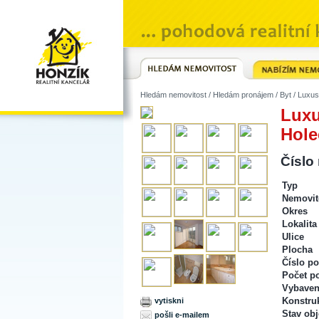
Hledám nemovitost
/
Hledám pronájem
/
Byt
/ Luxus
Luxu
Hole
Číslo
Typ
Nemovit
Okres
Lokalita
Ulice
Plocha
Číslo po
Počet p
Vybaven
Konstru
vytiskni
Stav obj
pošli e-mailem