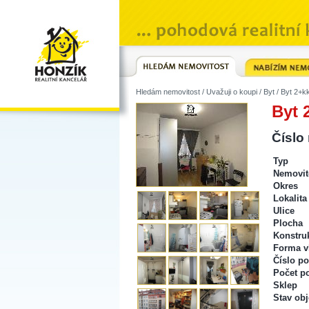
Hledám nemovitost
/
Uvažuji o koupi
/
Byt
/ Byt 2+k
Byt 
Číslo
Typ
Nemovit
Okres
Lokalita
Ulice
Plocha
Konstru
Forma vl
Číslo po
Počet p
Sklep
Stav obj