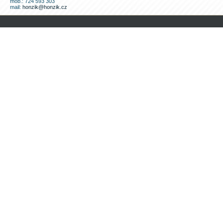
mob.: 724 593 303
mail:
honzik@honzik.cz