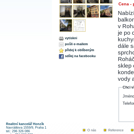
Cena - 
Nabíz
balko
v Rohá
je po 
vytiskni
kuchyn
pošli e-mailem
dále 
přidej k oblíbeným
sprch
sdílej na facebooku
Roháčo
sklep
konden
vody a
Chci v
Jméno
Telefo
Realitní kancelář Honzík
Navrátilova 1559/9, Praha 1
O nás
Reference
tel.: 296 326 086