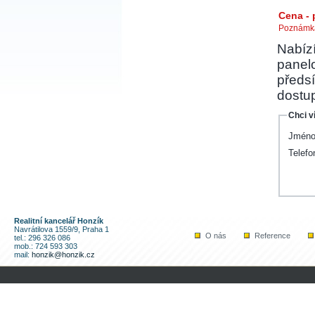
Cena -
Poznámka
Nabíz
panel
předsí
dostu
Chci v
Jméno
Telefo
Realitní kancelář Honzík
Navrátilova 1559/9, Praha 1
O nás
Reference
tel.: 296 326 086
mob.: 724 593 303
mail:
honzik@honzik.cz