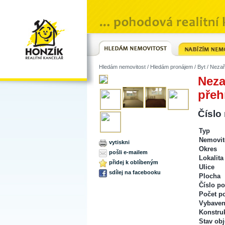
Hledám nemovitost
/
Hledám pronájem
/
Byt
/ Nezař
Neza
přeh
Číslo
Typ
Nemovit
vytiskni
Okres
pošli e-mailem
Lokalita
přidej k oblíbeným
Ulice
sdílej na facebooku
Plocha
Číslo po
Počet p
Vybaven
Konstru
Stav obj