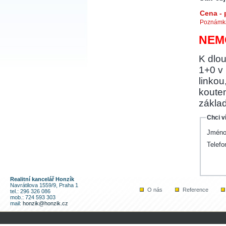
Cena -
Poznámka
NEMO
K dlo
1+0 v
linko
koute
zákla
Chci v
Jméno
Telefo
Realitní kancelář Honzík
Navrátilova 1559/9, Praha 1
O nás
Reference
tel.: 296 326 086
mob.: 724 593 303
mail:
honzik@honzik.cz