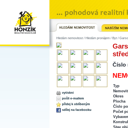
Hledám nemovitost
/
Hledám pronájem
/
Byt
/ Garso
Gars
stře
Číslo
NEMO
Typ
Nemovit
vytiskni
Okres
pošli e-mailem
Plocha
přidej k oblíbeným
Číslo po
sdílej na facebooku
Počet p
Vybaven
Konstru
Stav obj