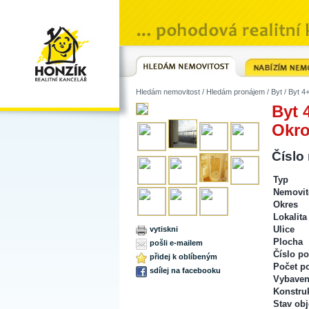
Hledám nemovitost
/
Hledám pronájem
/
Byt
/ Byt 4
Byt 
Okro
Číslo
Typ
Nemovit
Okres
Lokalita
Ulice
vytiskni
Plocha
pošli e-mailem
Číslo po
přidej k oblíbeným
Počet p
sdílej na facebooku
Vybaven
Konstru
Stav obj