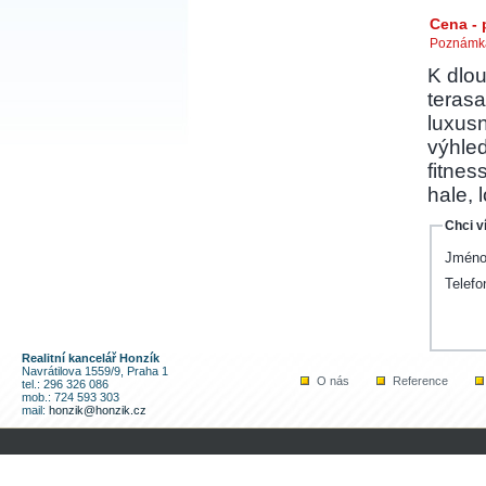
Cena -
Poznámka
K dlo
terasa
luxusn
výhled
fitnes
hale, 
Chci v
Jméno
Telefo
Realitní kancelář Honzík
Navrátilova 1559/9, Praha 1
O nás
Reference
tel.: 296 326 086
mob.: 724 593 303
mail:
honzik@honzik.cz