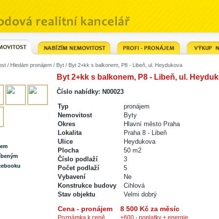
ost
/
Hledám pronájem
/
Byt
/ Byt 2+kk s balkonem, P8 - Libeň, ul. Heydukova
Byt 2+kk s balkonem, P8 - Libeň, ul. Heydu
Číslo nabídky: N00023
Typ
pronájem
Nemovitost
Byty
Okres
Hlavní město Praha
Lokalita
Praha 8 - Libeň
Ulice
Heydukova
lem
Plocha
50 m2
líbeným
Číslo podlaží
3
acebooku
Počet podlaží
5
Vybavení
Ne
Konstrukce budovy
Cihlová
Stav objektu
Velmi dobrý
Cena - pronájem
8 500 Kč za měsíc
Poznámka k ceně
+600,- poplatky + energie