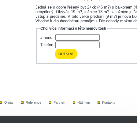
Jedná se o dobře řešený byt 2+kk (46 m?) s balkonem (4
nebydlený. Obývák 19 m?, ložnice 13 m?. U ložnice je 
vstup z předsíně. V této velké předsíni (9 m?) je nová k
Vhodné k dlouhodobému pronájmu. Dle dohody možno dov
Chci více informací o této nemovitosti
Jméno:
Telefon:
O nás
Reference
Partneři
Náš tým
Kontakty