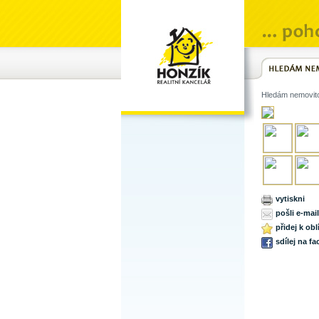
Hledám nemovit
vytiskni
pošli e-mai
přidej k ob
sdílej na f