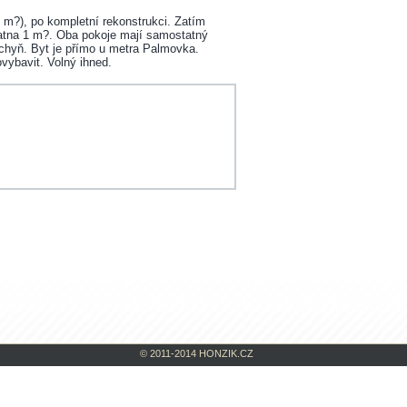
 m?), po kompletní rekonstrukci. Zatím
šatna 1 m?. Oba pokoje mají samostatný
uchyň. Byt je přímo u metra Palmovka.
ybavit. Volný ihned.
© 2011-2014 HONZIK.CZ