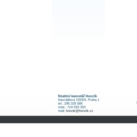
Realitní kancelář Honzík
Navrátilova 1559/9, Praha 1
tel.: 296 326 086
mob.: 724 593 303
mail:
honzik@honzik.cz