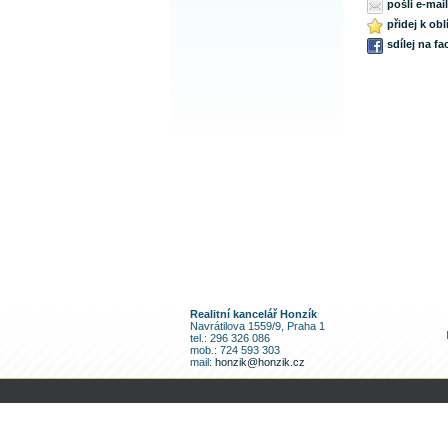
pošli e-mai
přidej k ob
sdílej na f
Realitní kancelář Honzík
Navrátilova 1559/9, Praha 1
tel.: 296 326 086
mob.: 724 593 303
mail:
honzik@honzik.cz