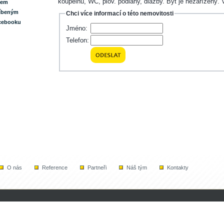
koupelnu, WC, plov. podlahy, dlažby. Byt je nezařízený.
lem
líbeným
Chci více informací o této nemovitosti
acebooku
Jméno:
Telefon:
O nás
Reference
Partneři
Náš tým
Kontakty