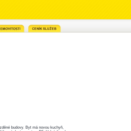
 zděné budovy. Byt má novou kuchyň,