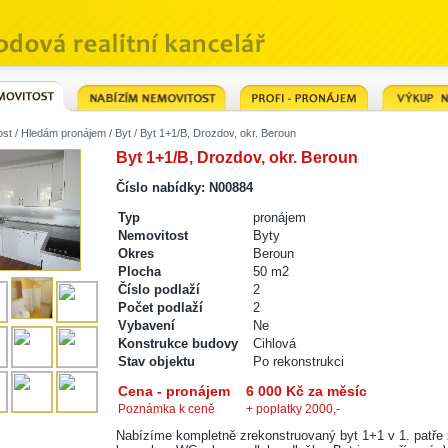
ost
/
Hledám pronájem
/
Byt
/ Byt 1+1/B, Drozdov, okr. Beroun
Byt 1+1/B, Drozdov, okr. Beroun
Číslo nabídky: N00884
Typ
pronájem
Nemovitost
Byty
Okres
Beroun
Plocha
50 m2
Číslo podlaží
2
Počet podlaží
2
Vybavení
Ne
Konstrukce budovy
Cihlová
Stav objektu
Po rekonstrukci
Cena - pronájem
6 000 Kč za měsíc
Poznámka k ceně
+ poplatky 2000,-
Nabízíme kompletně zrekonstruovaný byt 1+1 v 1. patře